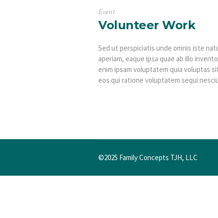
Event
Volunteer Work
Sed ut perspiciatis unde omnis iste na
aperiam, eaque ipsa quae ab illo invento
enim ipsam voluptatem quia voluptas si
eos qui ratione voluptatem sequi nesciu
©2025 Family Concepts TJH, LLC