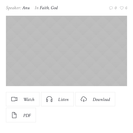
Speaker:
Anu
In
Faith
,
God
0
0
Watch
Listen
Download
PDF