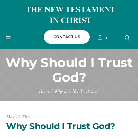
CONTACT US
0
Why Should I Trust
God?
Home
/
Why Should I Trust God?
May 13, 2016
Why Should I Trust God?